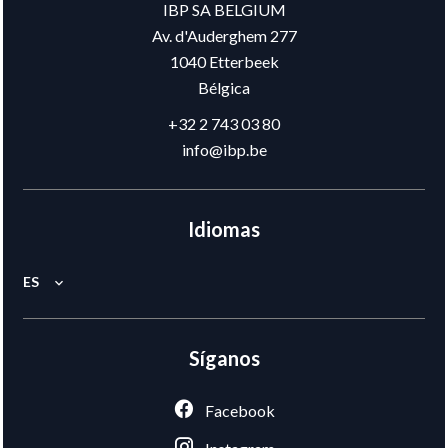
IBP SA BELGIUM
Av. d'Auderghem 277
1040
Etterbeek
Bélgica
+32 2 743 03 80
info@ibp.be
Idiomas
ES
Síganos
Facebook