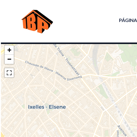
PÁGINA
+
−