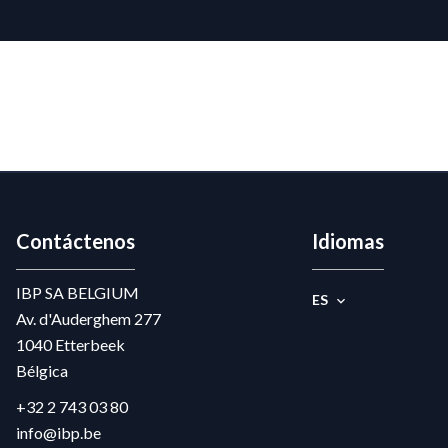
Contáctenos
Idiomas
IBP SA BELGIUM
ES
Av. d'Auderghem 277
1040
Etterbeek
Bélgica
+32 2 743 03 80
info@ibp.be