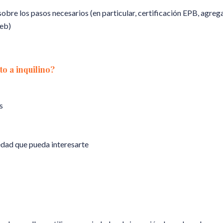
bre los pasos necesarios (en particular, certificación EPB, agregac
web)
o a inquilino?
s
dad que pueda interesarte