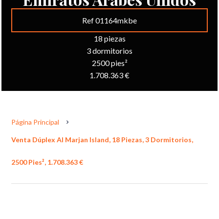
Ref 01164mkbe
18 piezas
3 dormitorios
2500 pies²
1.708.363 €
Página Principal
Venta Dúplex Al Marjan Island, 18 Piezas, 3 Dormitorios,
2500 Pies², 1.708.363 €