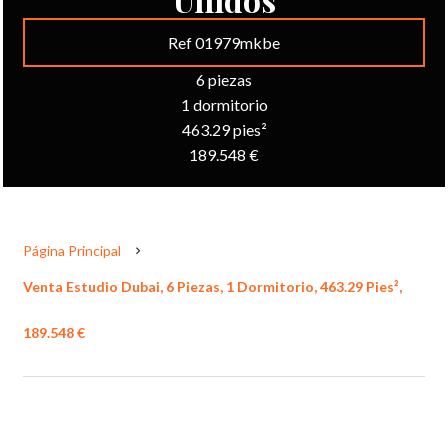
Ref 01979mkbe
6 piezas
1 dormitorio
463.29 pies²
189.548 €
Página Principal
Venta Estudio Dubai, 6 Piezas, 1 Dormitorio, 463.29 Pies²,
189.548 €