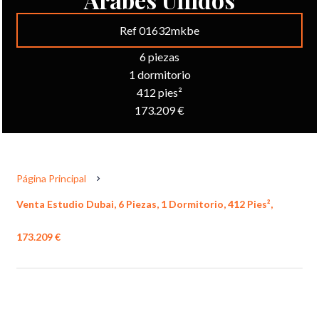
Ref 01632mkbe
6 piezas
1 dormitorio
412 pies²
173.209 €
Página Principal
Venta Estudio Dubai, 6 Piezas, 1 Dormitorio, 412 Pies²,
173.209 €