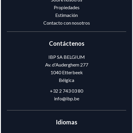
Propiedades
Estimación
Contacto con nosotros
Contáctenos
IBP SA BELGIUM
Av. d'Auderghem 277
1040
Etterbeek
Bélgica
+32 2 743 03 80
info@ibp.be
Idiomas