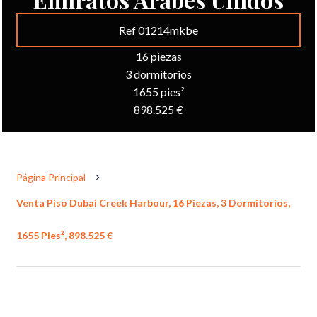
Ref 01214mkbe
16 piezas
3 dormitorios
1655 pies²
898.525 €
Página Principal
Venta Piso Dubai Creek Harbour, 16 Piezas, 3 Dormitorios,
1655 Pies², 898.525 €