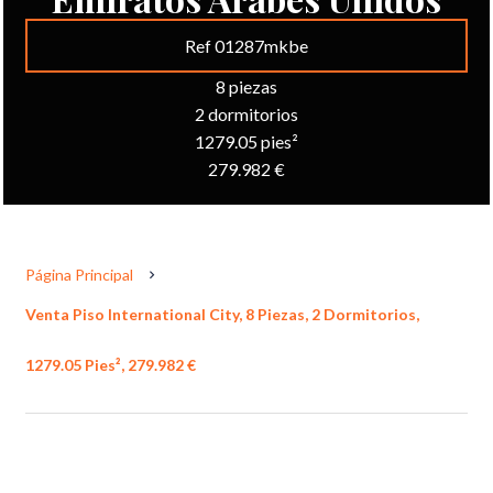
Ref 01287mkbe
8 piezas
2 dormitorios
1279.05 pies²
279.982 €
Página Principal
Venta Piso International City, 8 Piezas, 2 Dormitorios,
1279.05 Pies², 279.982 €