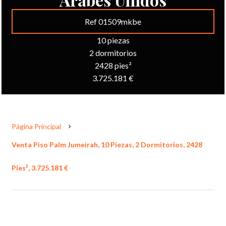
Ref 01509mkbe
10 piezas
2 dormitorios
2428 pies²
3.725.181 €
Página Principal
Venta Piso Palm Jumeirah, 10 Piezas, 2 Dormitorios, 2428
Pies², 3.725.181 €