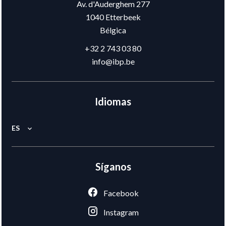
Av. d'Auderghem 277
1040
Etterbeek
Bélgica
+32 2 743 03 80
info@ibp.be
Idiomas
ES
Síganos
Facebook
Instagram