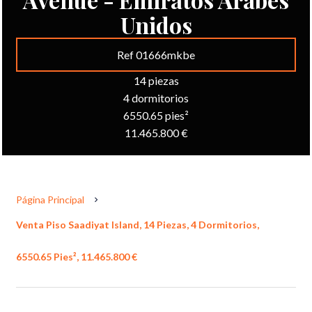
Unidos
Ref 01666mkbe
14 piezas
4 dormitorios
6550.65 pies²
11.465.800 €
Página Principal
Venta Piso Saadiyat Island, 14 Piezas, 4 Dormitorios,
6550.65 Pies², 11.465.800 €