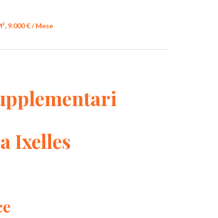
M², 9.000 € / Mese
upplementari
a Ixelles
ce