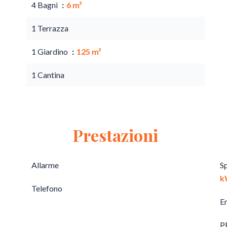
4 Bagni
6 m²
1 Terrazza
1 Giardino
125 m²
1 Cantina
Prestazioni
Allarme
S
k
Telefono
E
P