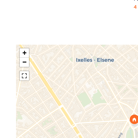
4
+
−