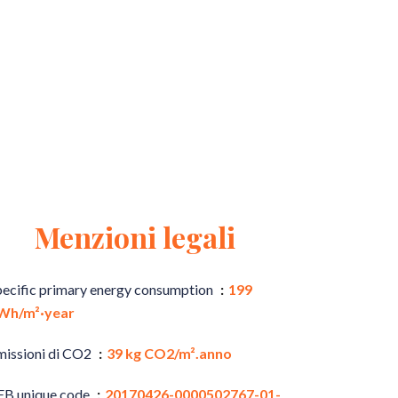
Menzioni legali
pecific primary energy consumption
199
Wh/m²·year
missioni di CO2
39 kg CO2/m².anno
EB unique code
20170426-0000502767-01-