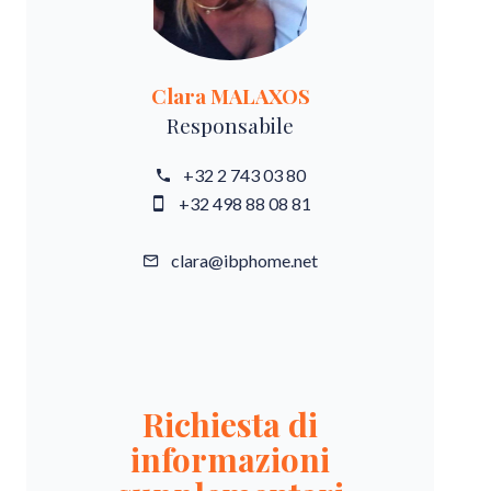
Clara MALAXOS
Responsabile
+32 2 743 03 80
+32 498 88 08 81
clara@ibphome.net
Richiesta di
informazioni