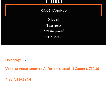
Rif. 01477mkbe
6 locali
1 camera
772.86 piedi²
319.369 €
Homepage
Vendita Appartamento Al Furjan, 6 Locali, 1 Camera, 772.86
Piedi², 319.369 €