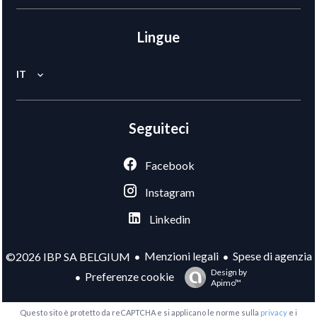
Lingue
IT
Seguiteci
Facebook
Instagram
Linkedin
Menzioni legali
Spese di agenzia
©2026 IBP SA BELGIUM
Design by
Preferenze cookie
Apimo™
Questo sito è protetto da reCAPTCHA e si applicano le norme sulla
privacy
e i