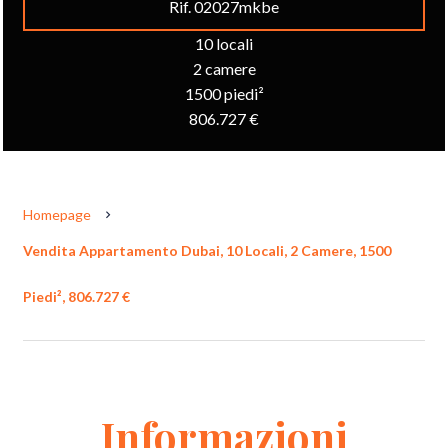
Rif. 02027mkbe
10 locali
2 camere
1500 piedi²
806.727 €
Homepage
Vendita Appartamento Dubai, 10 Locali, 2 Camere, 1500
Piedi², 806.727 €
Informazioni