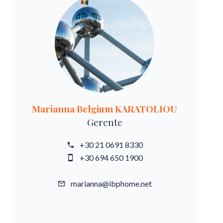
Marianna Belgium KARATOLIOU
Gerente
+30 21 0691 8330
+30 694 650 1900
marianna@ibphome.net