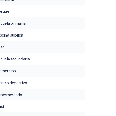
arque
scuela primaria
scina pública
ar
scuela secundaria
omercios
entro deportivo
upermercado
axi