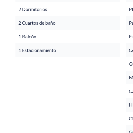
2 Dormitorios
P
2 Cuartos de baño
P
1 Balcón
E
1 Estacionamiento
Ce
G
M
C
Ho
C
G