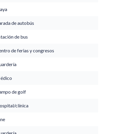
laya
arada de autobús
stación de bus
ntro de ferias y congresos
uardería
édico
ampo de golf
spital/clínica
ine
uardería