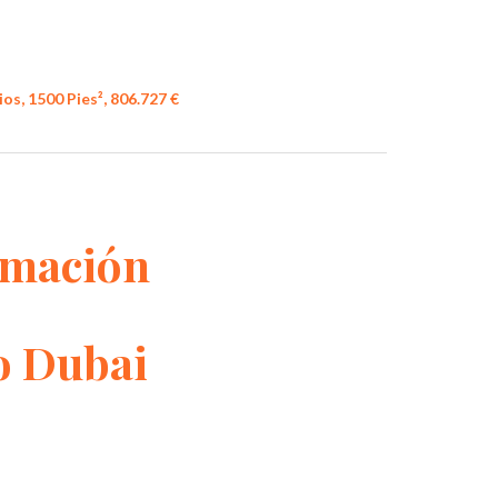
os, 1500 Pies², 806.727 €
rmación
o Dubai