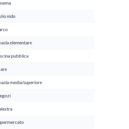
inema
ilo nido
arco
cuola elementare
iscina pubblica
are
cuola media/superiore
egozi
alestra
upermercato