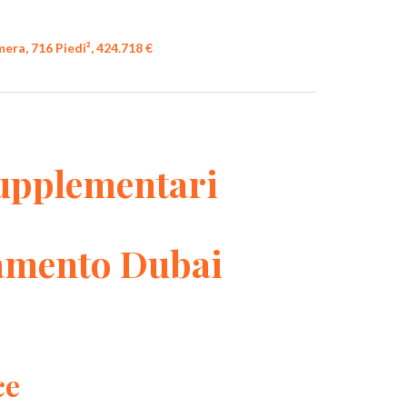
era, 716 Piedi², 424.718 €
upplementari
amento Dubai
ce