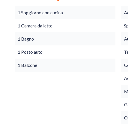
1 Soggiorno con cucina
A
1 Camera da letto
S
1 Bagno
A
1 Posto auto
T
1 Balcone
C
A
M
G
O