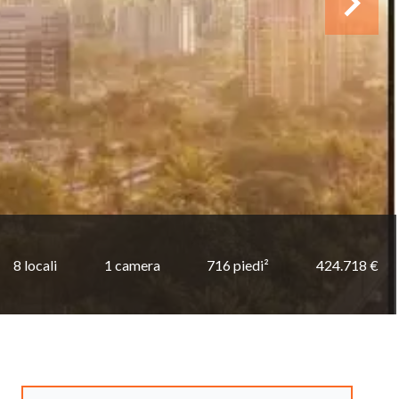
8 locali
1 camera
716 piedi²
424.718 €