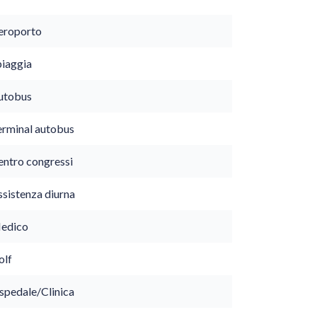
eroporto
piaggia
utobus
erminal autobus
entro congressi
ssistenza diurna
edico
olf
spedale/Clinica