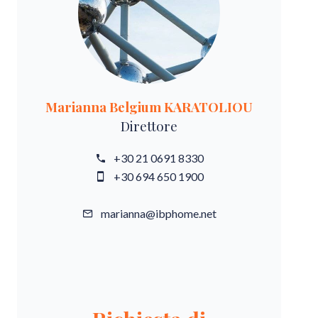
Marianna Belgium KARATOLIOU
Direttore
+30 21 0691 8330
+30 694 650 1900
marianna@ibphome.net