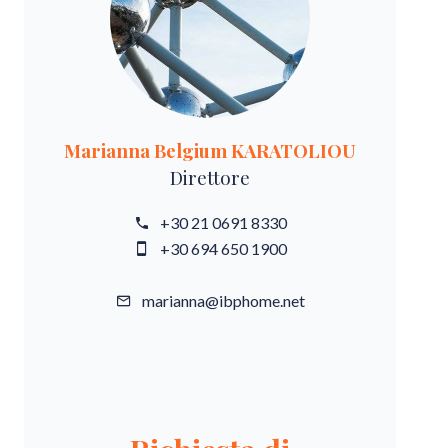
Marianna Belgium KARATOLIOU
Direttore
+30 21 0691 8330
+30 694 650 1900
marianna@ibphome.net