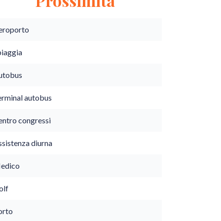
Prossimità
eroporto
piaggia
utobus
erminal autobus
entro congressi
ssistenza diurna
edico
olf
orto