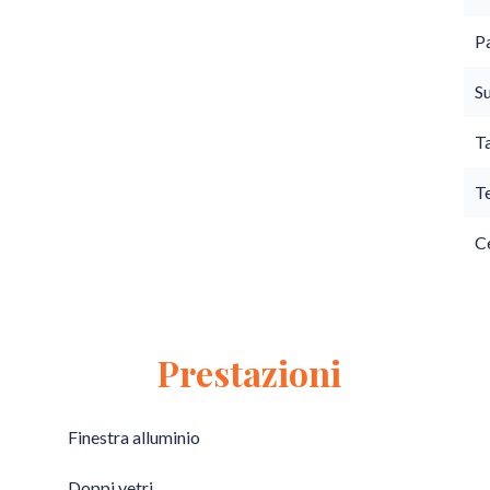
P
S
T
T
Ce
Prestazioni
Finestra alluminio
Doppi vetri