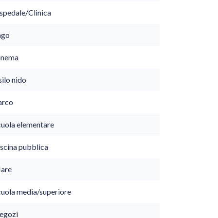
spedale/Clinica
ago
inema
ilo nido
arco
cuola elementare
iscina pubblica
are
cuola media/superiore
egozi