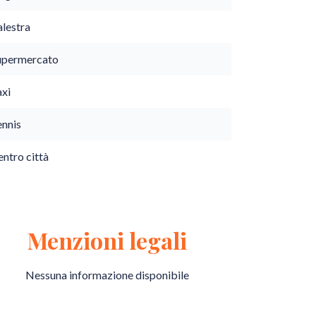
alestra
upermercato
axi
ennis
ntro città
Menzioni legali
Nessuna informazione disponibile