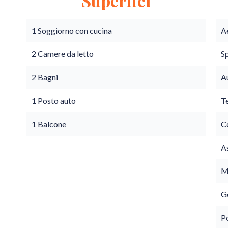
Superfici
1 Soggiorno con cucina
A
2 Camere da letto
S
2 Bagni
A
1 Posto auto
T
1 Balcone
C
A
M
G
P