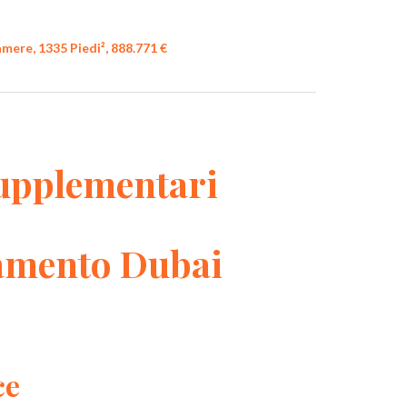
mere, 1335 Piedi², 888.771 €
upplementari
amento Dubai
ce