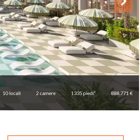
10 locali
2 camere
1335 piedi²
888.771 €