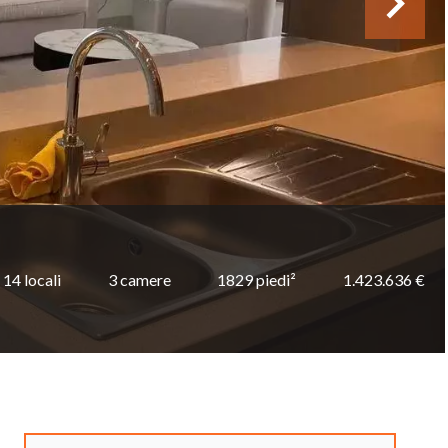
14 locali
3 camere
1829 piedi²
1.423.636 €