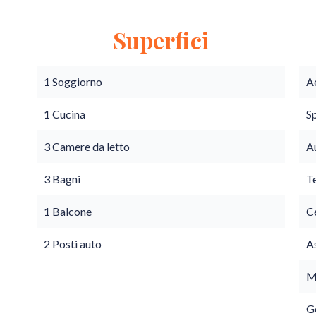
Superfici
1 Soggiorno
A
1 Cucina
S
3 Camere da letto
A
3 Bagni
T
1 Balcone
C
2 Posti auto
A
M
G