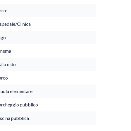
orto
spedale/Clinica
ago
inema
ilo nido
arco
cuola elementare
archeggio pubblico
iscina pubblica