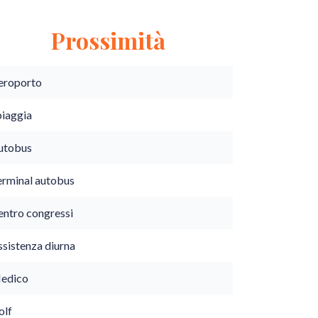
Prossimità
eroporto
piaggia
utobus
erminal autobus
entro congressi
ssistenza diurna
edico
olf