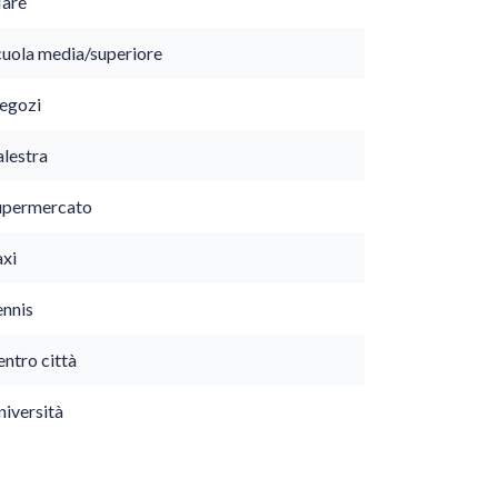
are
cuola media/superiore
egozi
alestra
upermercato
axi
ennis
ntro città
niversità