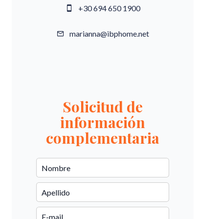
+30 694 650 1900
marianna@ibphome.net
Solicitud de
información
complementaria