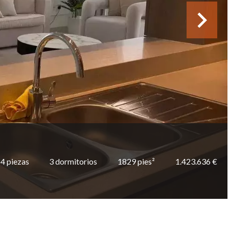
4 piezas
3 dormitorios
1829 pies²
1.423.636 €