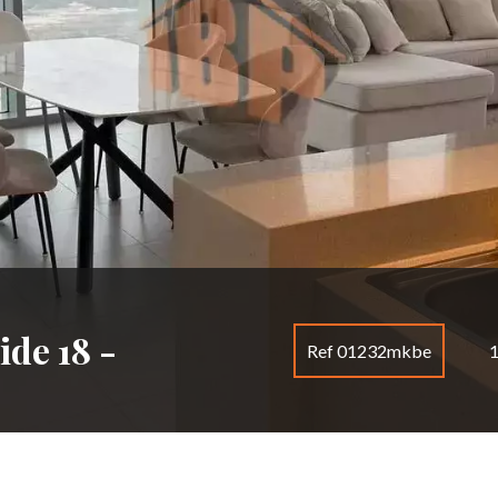
de 18 -
Ref 01232mkbe
1