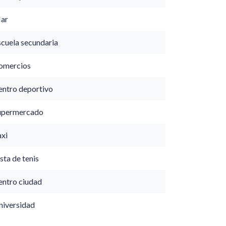
ar
scuela secundaria
omercios
entro deportivo
upermercado
axi
sta de tenis
entro ciudad
niversidad