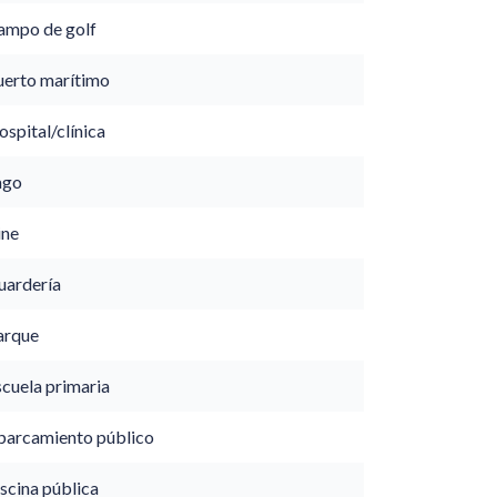
ampo de golf
uerto marítimo
spital/clínica
ago
ine
uardería
arque
scuela primaria
parcamiento público
scina pública