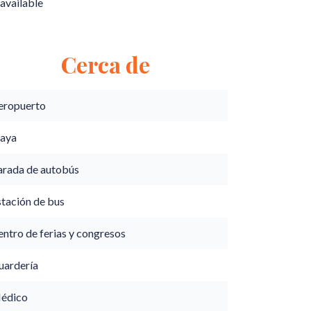
available
Cerca de
eropuerto
laya
arada de autobús
stación de bus
ntro de ferias y congresos
uardería
édico