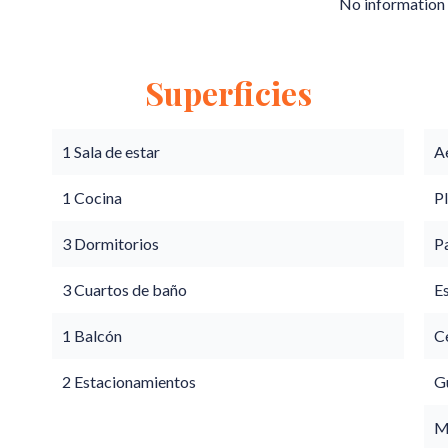
No information 
Superficies
1 Sala de estar
A
1 Cocina
P
3 Dormitorios
P
3 Cuartos de baño
E
1 Balcón
Ce
2 Estacionamientos
G
M