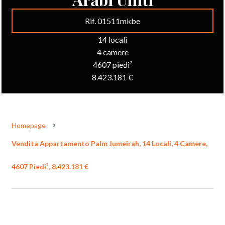
Rif. 01511mkbe
14 locali
4 camere
4607 piedi²
8.423.181 €
Homepage
Vendita Appartamento Palm Jumeirah, 14 Locali, 4 Camere,
4607 Piedi², 8.423.181 €