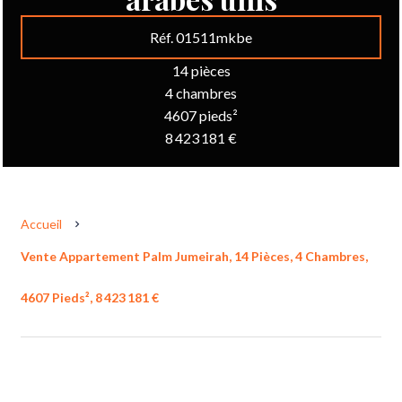
Réf. 01511mkbe
14 pièces
4 chambres
4607 pieds²
8 423 181 €
Accueil
Vente Appartement Palm Jumeirah, 14 Pièces, 4 Chambres,
4607 Pieds², 8 423 181 €