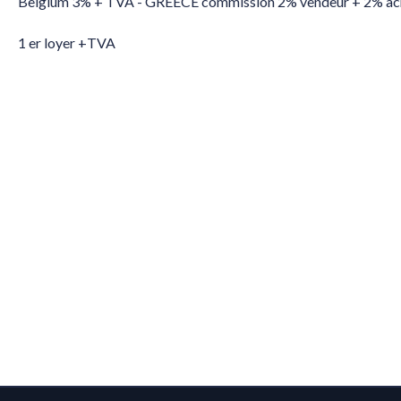
Belgium 3% + TVA - GREECE commission 2% vendeur + 2% ac
1 er loyer +TVA