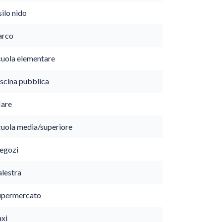
ilo nido
arco
cuola elementare
iscina pubblica
are
cuola media/superiore
egozi
alestra
upermercato
axi