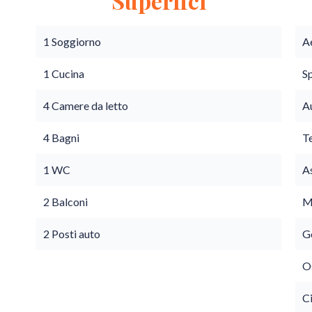
Superfici
1 Soggiorno
A
1 Cucina
S
4 Camere da letto
A
4 Bagni
T
1 WC
A
2 Balconi
M
2 Posti auto
G
O
C