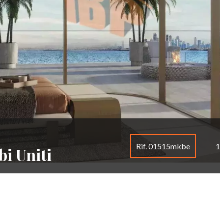
Rif. 01515mkbe
1
i Uniti