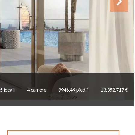
5 locali
4 camere
9946.49 piedi²
13.352.717 €