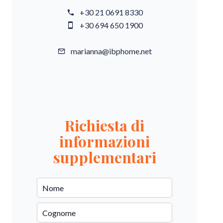
+30 21 0691 8330
+30 694 650 1900
marianna@ibphome.net
Richiesta di
informazioni
supplementari