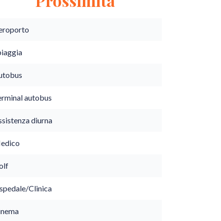
Prossimità
eroporto
piaggia
utobus
erminal autobus
ssistenza diurna
edico
olf
spedale/Clinica
inema