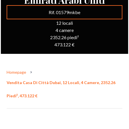
Rif. 01579mkbe
12 locali
4 camere
2352.26 piedi²
473.122 €
Homepage
Vendita Casa Di Città Dubai, 12 Locali, 4 Camere, 2352.26
Piedi², 473.122 €