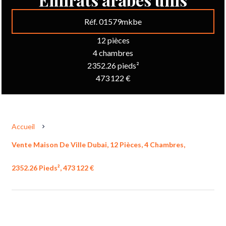
Réf. 01579mkbe
12 pièces
4 chambres
2352.26 pieds²
473 122 €
Accueil
Vente Maison De Ville Dubai, 12 Pièces, 4 Chambres,
2352.26 Pieds², 473 122 €