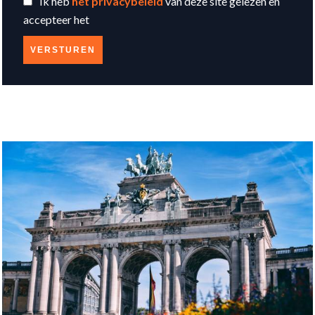
Ik heb
het privacybeleid
van deze site gelezen en
accepteer het
VERSTUREN