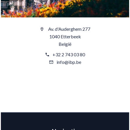
Av. d'Auderghem 277
1040 Etterbeek
België
+32 2 743 03 80
info@ibp.be