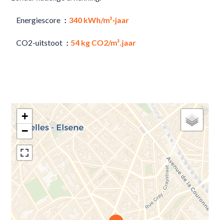
Energiescore
340 kWh/m²·jaar
CO2-uitstoot
54 kg CO2/m².jaar
+
−