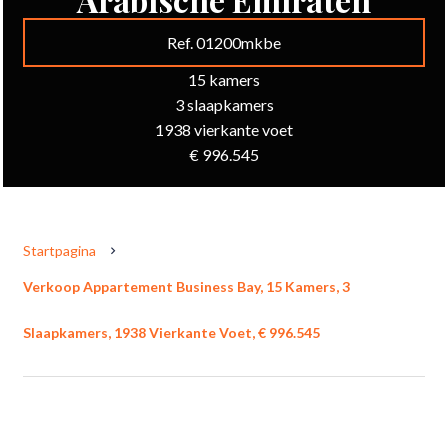
Ref. 01200mkbe
15 kamers
3 slaapkamers
1938 vierkante voet
€ 996.545
Startpagina
Verkoop Appartement Business Bay, 15 Kamers, 3
Slaapkamers, 1938 Vierkante Voet, € 996.545