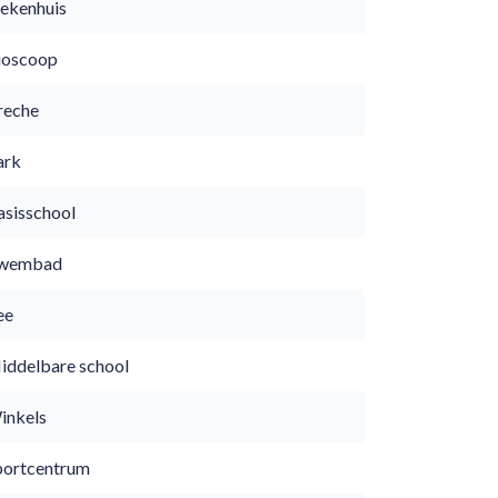
iekenhuis
ioscoop
reche
ark
asisschool
wembad
ee
iddelbare school
inkels
portcentrum