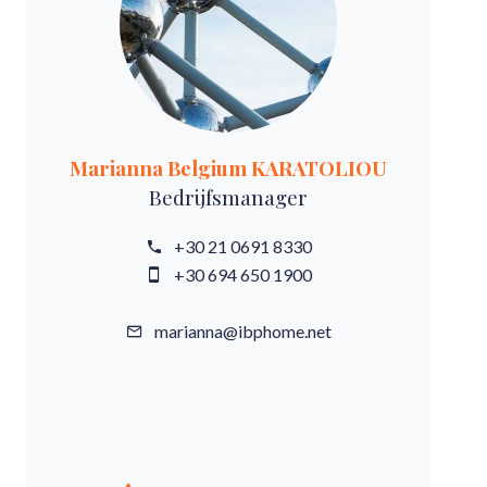
Marianna Belgium KARATOLIOU
Bedrijfsmanager
+30 21 0691 8330
+30 694 650 1900
marianna@ibphome.net