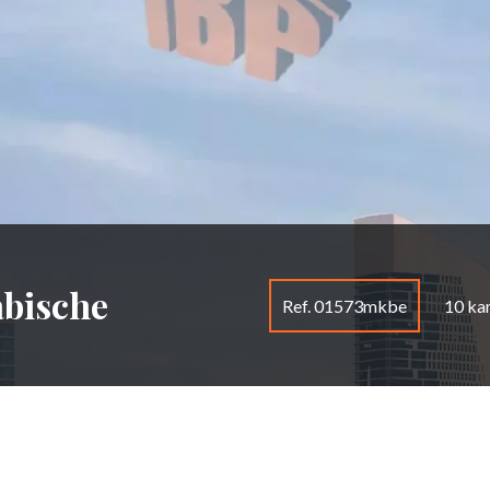
abische
Ref. 01573mkbe
10 ka