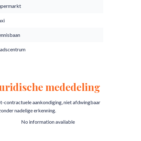
upermarkt
axi
ennisbaan
tadscentrum
Juridische mededeling
t-contractuele aankondiging, niet afdwingbaar
zonder nadelige erkenning.
No information available