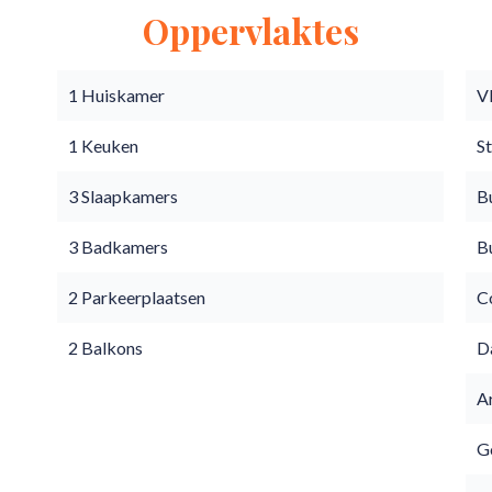
Oppervlaktes
1 Huiskamer
V
1 Keuken
S
3 Slaapkamers
B
3 Badkamers
B
2 Parkeerplaatsen
C
2 Balkons
D
A
Go