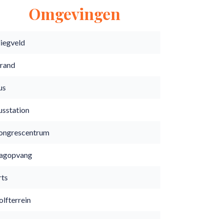
Omgevingen
liegveld
trand
us
usstation
ongrescentrum
agopvang
rts
lfterrein