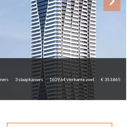
mers
3 slaapkamers
1609.64 vierkante voet
€ 353.865