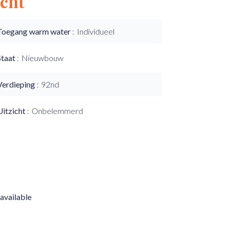
cht
Toegang warm water
Individueel
Staat
Nieuwbouw
Verdieping
92nd
Uitzicht
Onbelemmerd
available