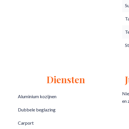
S
T
T
S
Diensten
Nie
Aluminium kozijnen
en 
Dubbele beglazing
Carport