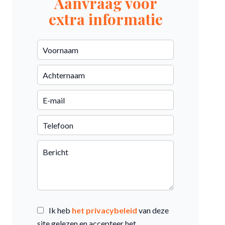
Aanvraag voor
extra informatie
Ik heb
het privacybeleid
van deze
site gelezen en accepteer het