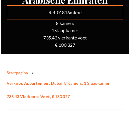
Ref. 01816mkbe
8 kamers
1 slaapkamer
735.43 vierkante voet
€ 180.327
Startpagina
Verkoop Appartement Dubai, 8 Kamers, 1 Slaapkamer,
735.43 Vierkante Voet, € 180.327