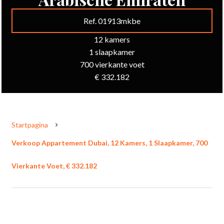
Ref. 01913mkbe
12 kamers
1 slaapkamer
700 vierkante voet
€ 332.182
Startpagina
Verkoop Appartement Dubai, 12 Kamers, 1 Slaapkamer, 700
Vierkante Voet, € 332.182