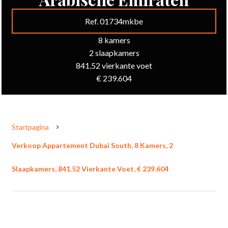
Ref. 01734mkbe
8 kamers
2 slaapkamers
841.52 vierkante voet
€ 239.604
Startpagina
Verkoop Appartement Dubai South, 8 Kamers, 2
Slaapkamers, 841.52 Vierkante Voet, € 239.604