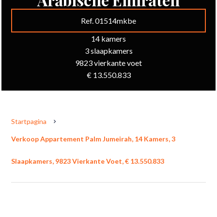
Ref. 01514mkbe
14 kamers
3 slaapkamers
9823 vierkante voet
€ 13.550.833
Startpagina
Verkoop Appartement Palm Jumeirah, 14 Kamers, 3
Slaapkamers, 9823 Vierkante Voet, € 13.550.833