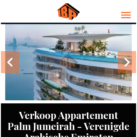
Verkoop Appartement
Palm Jumeirah - Verenigde
Arabische Emiraten