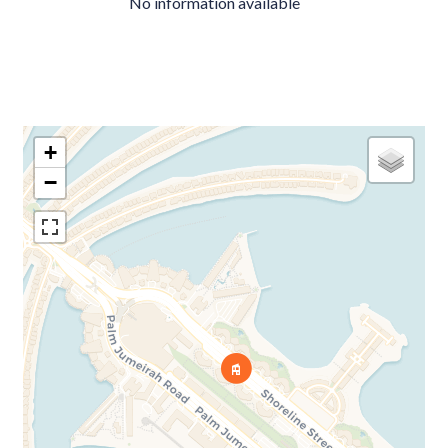
No information available
+
−