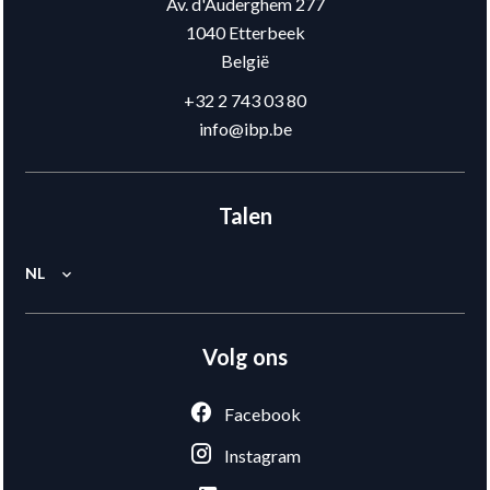
Av. d'Auderghem 277
1040
Etterbeek
België
+32 2 743 03 80
info@ibp.be
Talen
NL
Volg ons
Facebook
Instagram