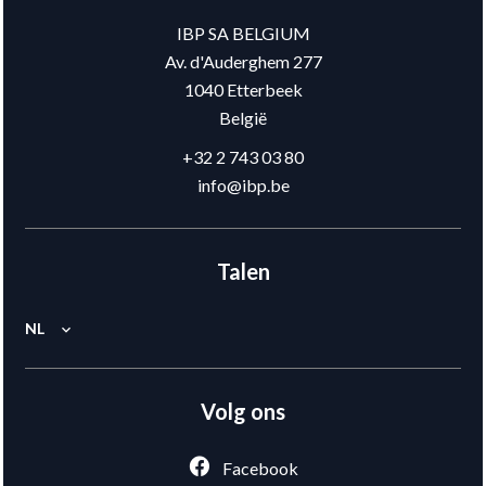
IBP SA BELGIUM
Av. d'Auderghem 277
1040
Etterbeek
België
+32 2 743 03 80
info@ibp.be
Talen
NL
Volg ons
Facebook