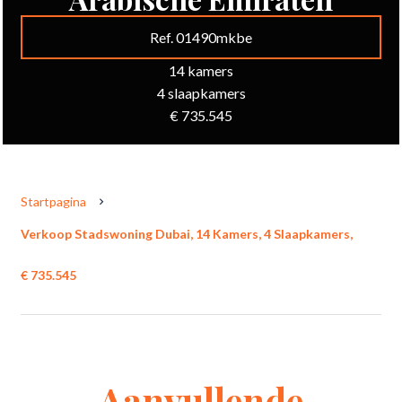
Ref. 01490mkbe
14 kamers
4 slaapkamers
€ 735.545
Startpagina
Verkoop Stadswoning Dubai, 14 Kamers, 4 Slaapkamers,
€ 735.545
Aanvullende