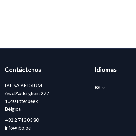
Contáctenos
Idiomas
IBP SA BELGIUM
ES
Av. d'Auderghem 277
1040
Etterbeek
Bélgica
+32 2 743 03 80
info@ibp.be