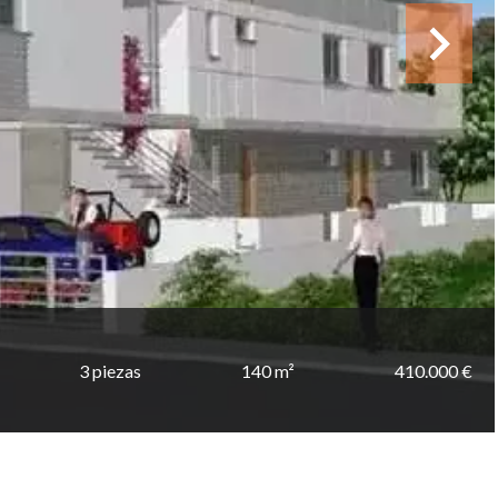
3 piezas
140 m²
410.000 €