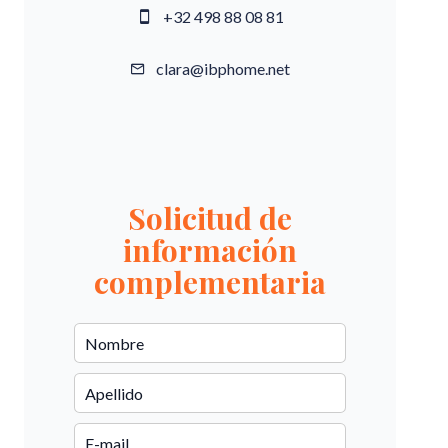
+32 498 88 08 81
clara@ibphome.net
Solicitud de
información
complementaria