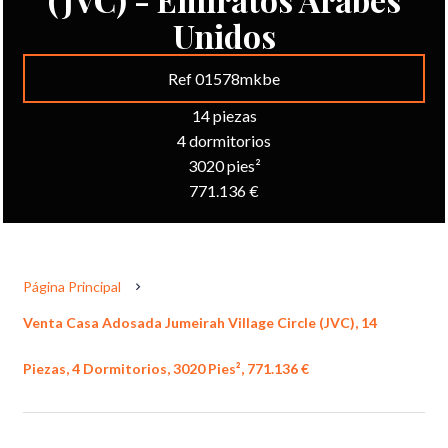
Unidos
Ref 01578mkbe
14 piezas
4 dormitorios
3020 pies²
771.136 €
Página Principal
Venta Casa Adosada Jumeirah Village Circle (JVC), 14
Piezas, 4 Dormitorios, 3020 Pies², 771.136 €