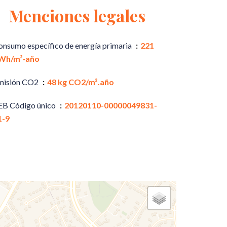
Menciones legales
onsumo específico de energía primaria
221
Wh/m²·año
misión CO2
48 kg CO2/m².año
EB Código único
20120110-00000049831-
1-9