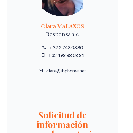
Clara MALAXOS
Responsable
+32 2 743 03 80
+32 498 88 08 81
clara@ibphome.net
Solicitud de
información