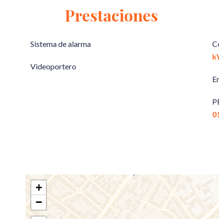
Prestaciones
Sistema de alarma
C
k
Videoportero
E
P
0
+
−