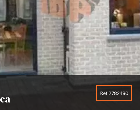
Ref 2782480
ica