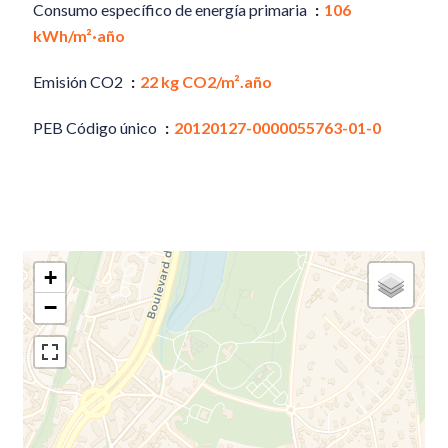
Consumo específico de energía primaria
106
kWh/m²·año
Emisión CO2
22 kg CO2/m².año
PEB Código único
20120127-0000055763-01-0
+
−