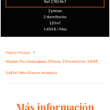
Ref 2785967
2 piezas
2 dormitorios
120 m²
1.450 € / Mes
Página Principal
Alquiler Piso Auderghem, 2 Piezas, 2 Dormitorios, 120 M²,
1.625 € / Mes (Gastos Incluidos)
Más información