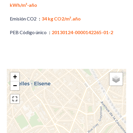
kWh/m²·año
Emisión CO2
34 kg CO2/m².año
PEB Código único
20130124-0000142265-01-2
+
−