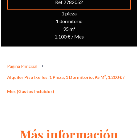
Ref 2782052
1 pieza
1 dormitorio
95 m²
1.100 € / Mes
Página Principal
Alquiler Piso Ixelles, 1 Pieza, 1 Dormitorio, 95 M², 1.200 € /
Mes (Gastos Incluidos)
Más información