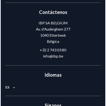
Contáctenos
IBP SA BELGIUM
Av. d'Auderghem 277
1040
Etterbeek
Bélgica
+32 2 743 03 80
info@ibp.be
Idiomas
ES
Síganos