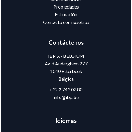
Propiedades
Estimación
Contacto con nosotros
Contáctenos
IBP SA BELGIUM
Av. d'Auderghem 277
1040
Etterbeek
Bélgica
+32 2 743 03 80
info@ibp.be
Idiomas