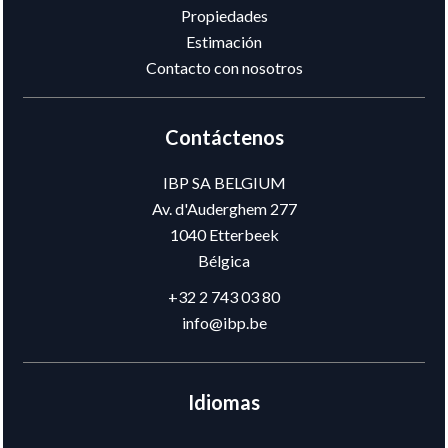
Propiedades
Estimación
Contacto con nosotros
Contáctenos
IBP SA BELGIUM
Av. d'Auderghem 277
1040
Etterbeek
Bélgica
+32 2 743 03 80
info@ibp.be
Idiomas