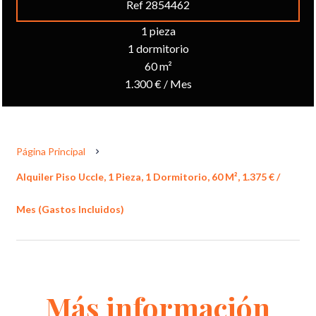
Ref 2854462
1 pieza
1 dormitorio
60 m²
1.300 € / Mes
Página Principal
Alquiler Piso Uccle, 1 Pieza, 1 Dormitorio, 60 M², 1.375 € /
Mes (Gastos Incluidos)
Más información