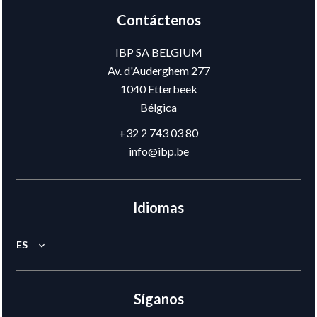
Contáctenos
IBP SA BELGIUM
Av. d'Auderghem 277
1040
Etterbeek
Bélgica
+32 2 743 03 80
info@ibp.be
Idiomas
ES
Síganos