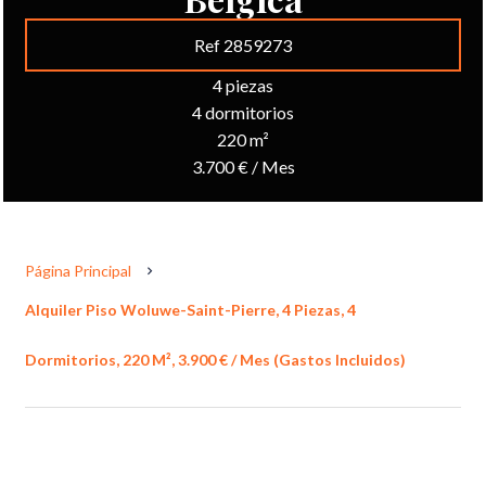
Ref 2859273
4 piezas
4 dormitorios
220 m²
3.700 € / Mes
Página Principal
Alquiler Piso Woluwe-Saint-Pierre, 4 Piezas, 4
Dormitorios, 220 M², 3.900 € / Mes (Gastos Incluidos)