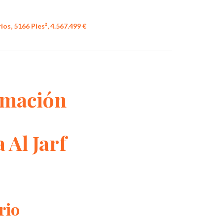
ios, 5166 Pies², 4.567.499 €
rmación
a Al Jarf
rio