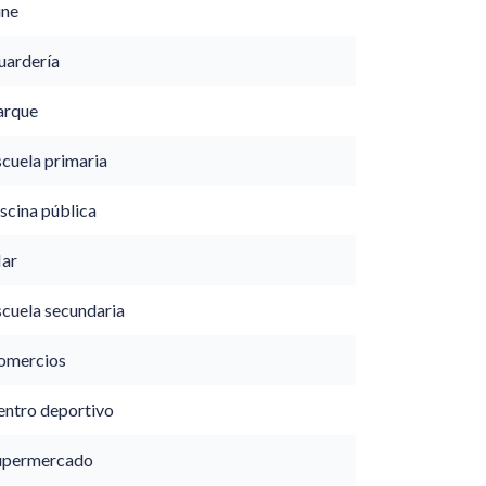
ine
uardería
arque
scuela primaria
scina pública
ar
scuela secundaria
omercios
entro deportivo
upermercado