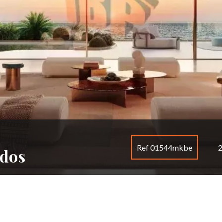
Ref 01544mkbe
2
idos