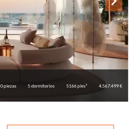
0 piezas
5 dormitorios
5166 pies²
4.567.499 €