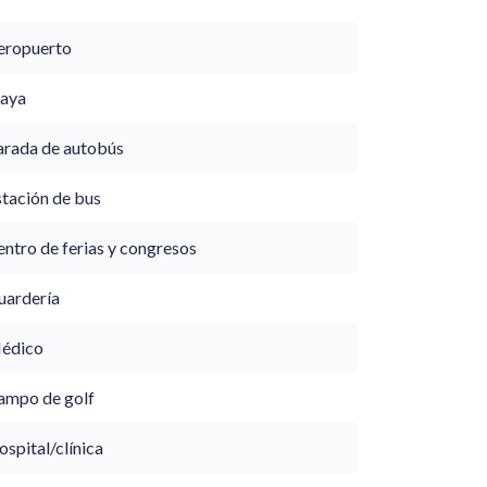
eropuerto
laya
arada de autobús
stación de bus
ntro de ferias y congresos
uardería
édico
ampo de golf
spital/clínica