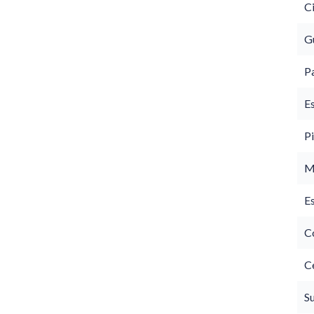
C
G
P
E
Pi
M
E
C
C
S