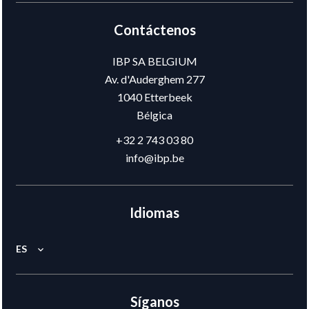
Contáctenos
IBP SA BELGIUM
Av. d'Auderghem 277
1040
Etterbeek
Bélgica
+32 2 743 03 80
info@ibp.be
Idiomas
ES
Síganos