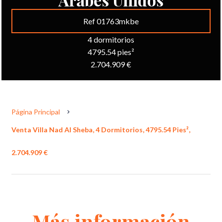
Ref 01763mkbe
4 dormitorios
4795.54 pies²
2.704.909 €
Página Principal
Venta Villa Nad Al Sheba, 4 Dormitorios, 4795.54 Pies²,
2.704.909 €
Más información