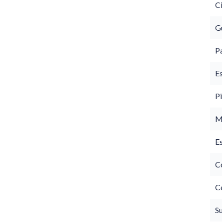
C
G
P
E
Pi
M
E
C
C
S