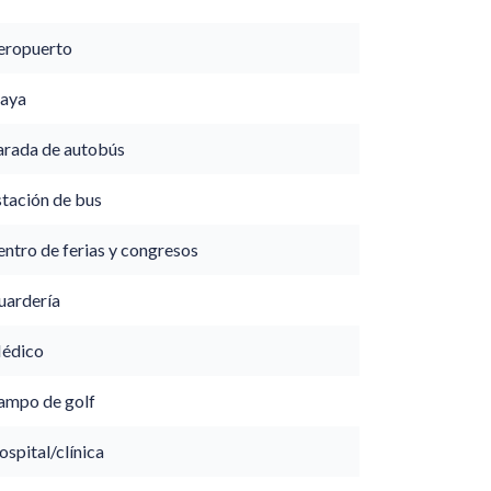
eropuerto
laya
arada de autobús
stación de bus
ntro de ferias y congresos
uardería
édico
ampo de golf
spital/clínica