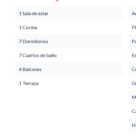
1 Sala de estar
A
1 Cocina
P
7 Dormitorios
P
7 Cuartos de baño
E
4 Balcones
Ce
1 Terraza
G
M
C
Ho