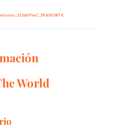
itorios, 21560 Pies², 29.659.087 €
rmación
 The World
rio