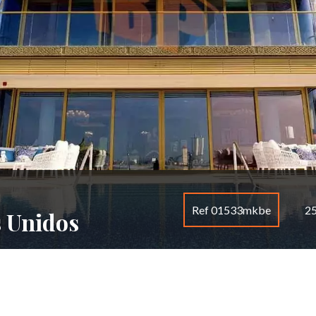
Ref 01533mkbe
25
s Unidos