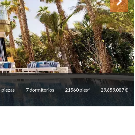
 piezas
7 dormitorios
21560 pies²
29.659.087 €