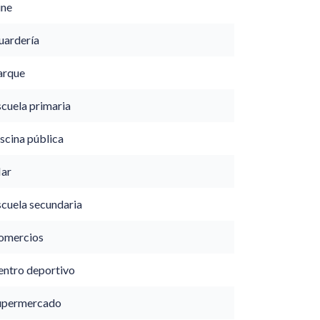
ine
uardería
arque
scuela primaria
scina pública
ar
scuela secundaria
omercios
entro deportivo
upermercado