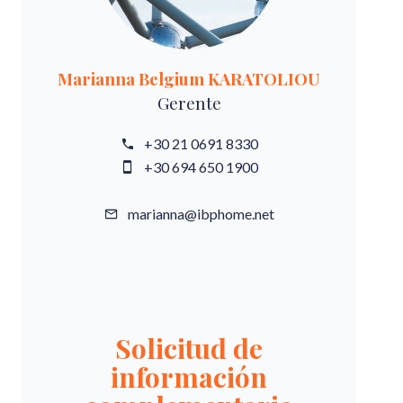
Marianna Belgium KARATOLIOU
Gerente
+30 21 0691 8330
+30 694 650 1900
marianna@ibphome.net
Solicitud de
información