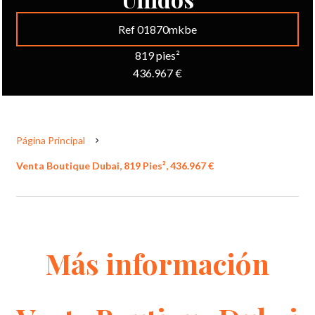
Ref 01870mkbe
819 pies²
436.967 €
Página Principal
Venta Boutique Dubai, 819 Pies², 436.967 €
Más información