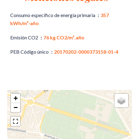
Consumo específico de energía primaria
357
kWh/m²·año
Emisión CO2
76 kg CO2/m².año
PEB Código único
20170202-0000373158-01-4
+
−