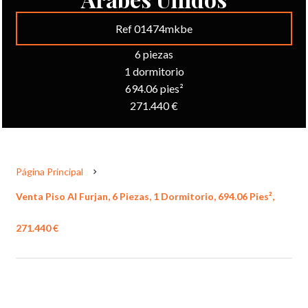
Ref 01474mkbe
6 piezas
1 dormitorio
694.06 pies²
271.440 €
Página Principal
Venta Piso Al Furjan, 6 Piezas, 1 Dormitorio, 694.06 Pies²,
271.440 €