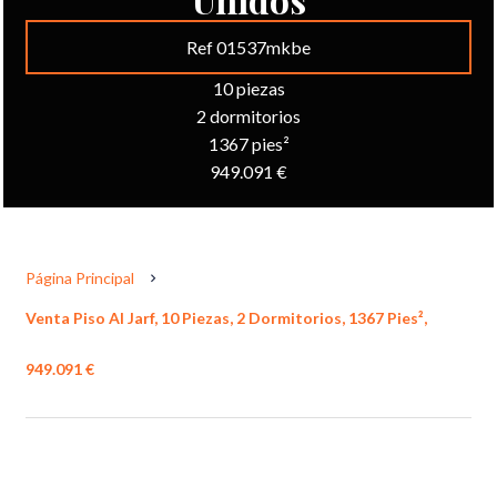
Ref 01537mkbe
10 piezas
2 dormitorios
1367 pies²
949.091 €
Página Principal
Venta Piso Al Jarf, 10 Piezas, 2 Dormitorios, 1367 Pies²,
949.091 €